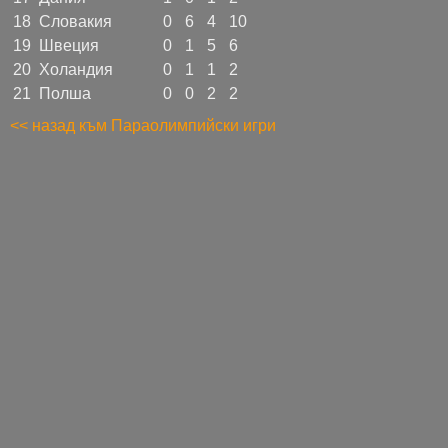
18
Словакия
0
6
4
10
19
Швеция
0
1
5
6
20
Холандия
0
1
1
2
21
Полша
0
0
2
2
<< назад към Параолимпийски игри