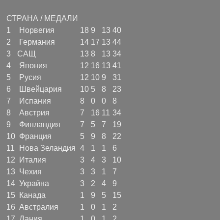
СТРАНА / МЕДАЛИ
1
Норвегия
18
9
13
40
2
Германия
14
17
13
44
3
САЩ
13
8
13
34
4
Япония
12
16
13
41
5
Русия
12
10
9
31
6
Швейцария
10
5
8
23
7
Испания
8
0
0
8
8
Австрия
7
16
11
34
9
Финландия
7
5
7
19
10
Франция
5
9
8
22
11
Нова Зеландия
4
1
1
6
12
Италия
3
4
3
10
13
Чехия
3
3
1
7
14
Украйна
3
2
4
9
15
Канада
1
9
5
15
16
Австралия
1
0
1
2
17
Дания
1
0
1
2