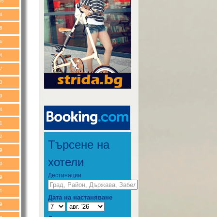
55
4
8
6
4
7
3
9
4
1
2
Търсене на
9
хотели
0
Дестинации
9
1
Дата на настаняване
9