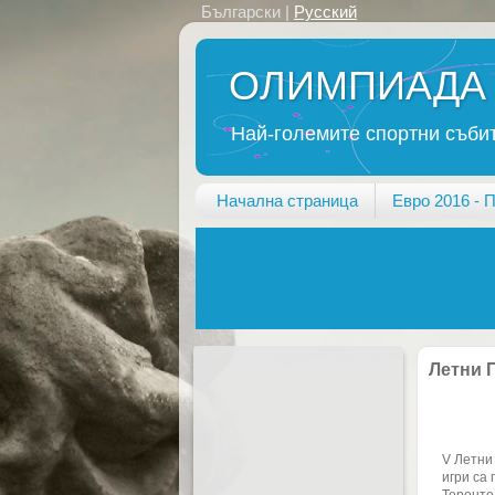
Български |
Русский
ОЛИМПИАДА
Най-големите спортни събит
Начална страница
Евро 2016 - 
Летни 
V Летни
игри са