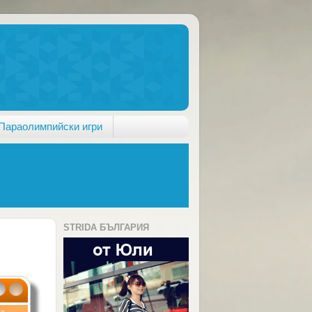
Параолимпийски игри
STRIDA БЪЛГАРИЯ