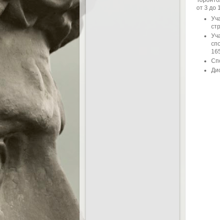
Торонто
от 3 до 
Уч
стр
Уч
сп
16
Сп
Ди