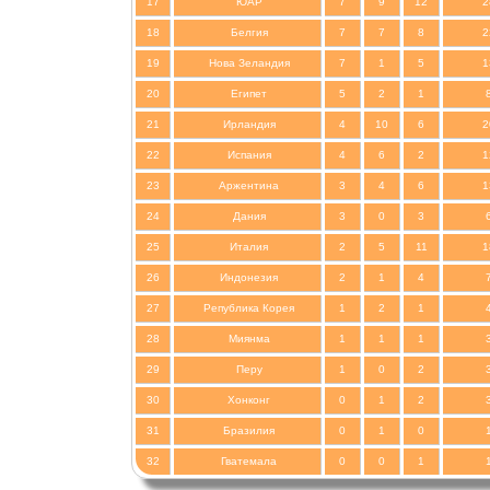
17
ЮАР
7
9
12
2
18
Белгия
7
7
8
2
19
Нова Зеландия
7
1
5
1
20
Египет
5
2
1
21
Ирландия
4
10
6
2
22
Испания
4
6
2
1
23
Аржентина
3
4
6
1
24
Дания
3
0
3
25
Италия
2
5
11
1
26
Индонезия
2
1
4
27
Република Корея
1
2
1
28
Миянма
1
1
1
29
Перу
1
0
2
30
Хонконг
0
1
2
31
Бразилия
0
1
0
32
Гватемала
0
0
1