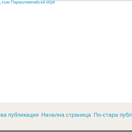
д към Параолимпийски игри
ва публикация
Начална страница
По-стара пуб