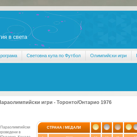
ия в света
Програма
Световна купа по Футбол
Олимпийски игри
Параолимпийски игри - Торонто/Онтарио 1976
 Параолимпийски
СТРАНА / МЕДАЛИ
 проведени в