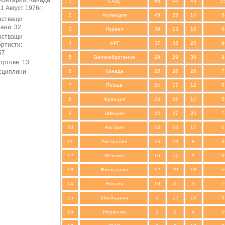
/Онтарио, Канада
1
САЩ
66
44
45
1
11 Август 1976г.
2
Холандия
45
25
14
8
астващи
ани: 32
3
Израел
39
13
16
6
астващи
4
ФРГ
37
33
26
9
ортисти:
57
5
Великобритания
29
29
36
9
ортове: 13
сциплини
6
Канада
25
26
26
7
7
Полша
24
17
12
5
8
Франция
23
22
14
5
9
Швеция
22
27
25
7
10
Австрия
18
16
17
5
11
Австралия
16
18
8
4
12
Мексико
16
14
9
3
13
Финландия
12
20
18
5
14
Япония
10
6
3
1
15
Швейцария
9
12
10
3
16
Норвегия
9
6
4
1