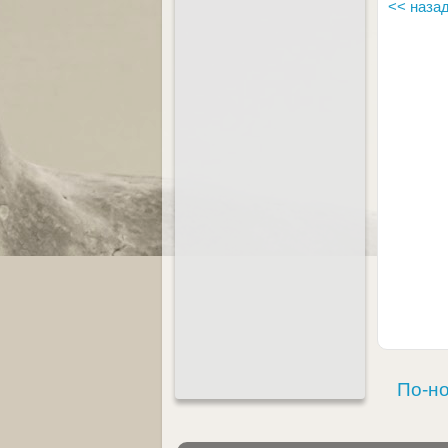
<< наза
По-но