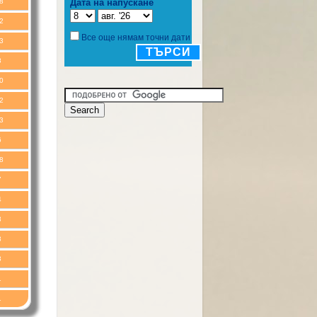
Дата на напускане
8
2
Все още нямам точни дати
3
ТЪРСИ
8
0
2
3
6
8
7
4
3
3
3
1
1